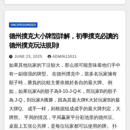
UNCATEGORIZED
德州撲克大小牌型詳解，初學撲克必讀的
德州撲克玩法規則!
JUNE 23, 2025
ADMIN13021
如果其他玩家的下注较大，那么很可能意味着他们手中
有一副很强的牌型。 在德州撲克中，當多名玩家擁有
順子時，勝負的比較主要依賴於各自的最大牌。 例
如，如果玩家A的順子為9-10-J-Q-K，而玩家B的順子
為 J-Q，則玩家A獲勝，因為其最大牌K大於玩家B的最
大牌Q。 成手一样，则根据组成成手的最大牌判定，大
牌胜。 平局的情况，平局赢家平分彩池里的德州豆。
桌面上五张公共牌，是每位玩家都可以使用的牌。 扑