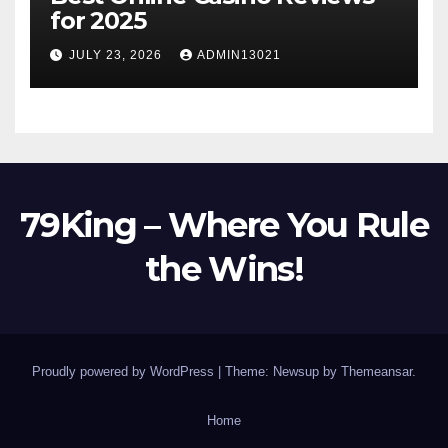
for 2025
JULY 23, 2026
ADMIN13021
79King – Where You Rule
the Wins!
Proudly powered by WordPress
|
Theme: Newsup by
Themeansar
.
Home