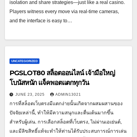
isolation and share strategies—just like a real casino.
Players witness every move via real-time cameras,
and the interface is easy to…
UNCATEGORIZED
PGSLOT80 สล็อตออนไลน์ เจ้ามือใหญ่
โบนัสหนัก แจ็คพอตแตกทุกวัน
JUNE 23, 2025
ADMIN13021
การที่สล็อตเว็บตรงมีแตกง่ายนั้นเกิดจากผสมผสานของ
ปัจจัยเหล่านี้, ทำให้มีความสนุกและตื่นเต้นมากขึ้น
สำหรับผู้เล่น. การเลือกสล็อตที่เว็บตรง, ไม่ผ่านเอเย่นต์,
และมีลิขสิทธิ์แท้จะทำให้ท่านได้รับประสบการณ์การเล่น