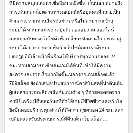
ที่มีความสนุกและน่าเชื่อถือมากยิ่งขึ้น. เว็บนอก หมายถึง
การเล่นเกมสล็อตผ่านทางเอเย่นต์หรือบุคคลที่กลายเป็น
ตัวกลาง. หากท่านลืมรหัสผ่าน หรือไม่สามารถเข้าสู่
ระบบได้ ท่านสามารถกดปุ่มติดต่อสอบถาม แอดไลน์
สอบถามกับทางเว็บไซต์ เพื่อเปลี่ยนรหัสผ่านในการเข้าสู่
ระบบได้อย่างง่ายดายที่หน้าเว็บไซต์เลย เรามีระบบ
Line@ ที่มีเจ้าหน้าที่พร้อมให้บริการทุกท่านตลอด 24
ชม. ท่านสามารถเข้าเล่นเกมได้ทันที, ทำให้มีความ
สะดวกและรวดเร็วมากยิ่งขึ้น.นอกจากเกมสล็อตแล้ว
789สล็อต ยังนำเสนอประสบการณ์คาสิโนสดที่น่าตื่นเต้น
ผู้เล่นสามารถเพลิดเพลินกับเกมต่าง ๆ ที่ถ่ายทอดสดจาก
คาสิโนจริง มีดีลเลอร์สดที่ทำให้เกมมีชีวิตชีวาและเร้าใจ
ยิ่งขึ้นคอยบริการทุกท่านให้มีความสุขตลอด 24 ชม. แลก
เปลี่ยนและรับประสบการณ์ที่ตื่นเต้น เว็บ สล็อต…