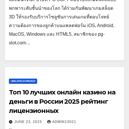
พกพาระดับชั้นนำของโลก ได้ร่วมกันพัฒนาเกมสล็อต
3D ให้รองรับบริการโซลูชันการเล่นเกมที่ตอบโจทย์
ความต้องการของลูกค้าบนแพลตฟอร์ม iOS, Android,
MacOS, Windows และ HTML5. สมาชิกของ pg-
slot.com…
UNCATEGORIZED
Топ 10 лучших онлайн казино на
деньги в России 2025 рейтинг
лицензионных
JUNE 23, 2025
ADMIN13021