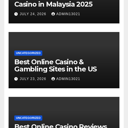
Casino in Malaysia 2025
JULY 24, 2026
ADMIN13021
UNCATEGORIZED
Best Online Casino &
Gambling Sites in the US
JULY 23, 2026
ADMIN13021
UNCATEGORIZED
Best Online Casino Reviews